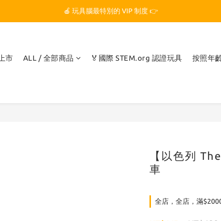
🏆 玩具腦是全台第一個獲得 STEM.org 教育平台
🍎 玩具腦最特別的 VIP 制度 👉
🏆 玩具腦是全台第一個獲得 STEM.org 教育平台
品上市
ALL / 全部商品
🏅國際 STEM.org 認證玩具
按照年
【以色列 Th
車
全店，全店，滿$200