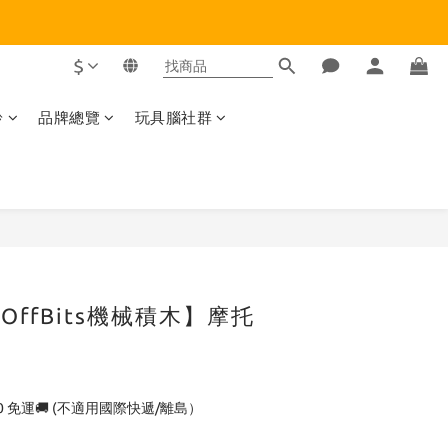
$
齡
品牌總覽
玩具腦社群
立即購買
eOffBits機械積木】摩托
0 免運🚚 (不適用國際快遞/離島）