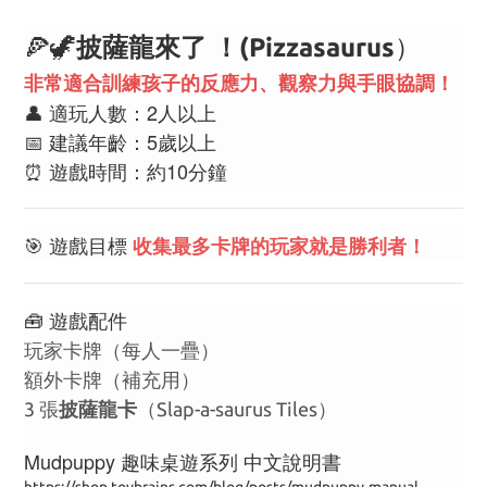
🍕🦖
）
披薩龍來了 ！(
Pizzasaurus
非常適合訓練孩子的
反應力、觀察力與手眼協調
！
👤 適玩人數：2人以上
📅 建議年齡：5歲以上
⏰ 遊戲時間：約10分鐘
🎯 遊戲目標
收集最多卡牌的玩家就是勝利者！
🧰 遊戲配件
玩家卡牌（每人一疊）
額外卡牌（補充用）
3 張
披薩龍卡
（Slap-a-saurus Tiles）
Mudpuppy 趣味桌遊系列 中文說明書