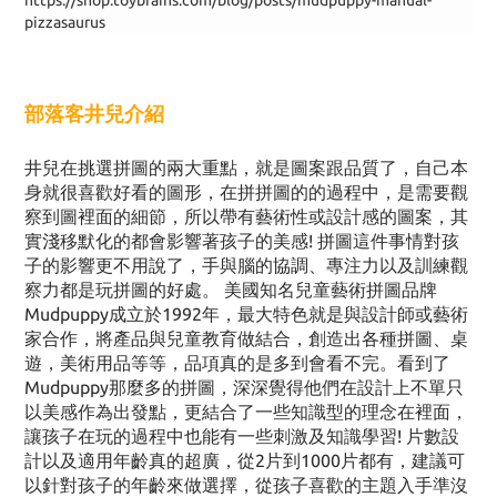
https://shop.toybrains.com/blog/posts/mudpuppy-manual-
pizzasaurus
部落客井兒介紹
井兒在挑選拼圖的兩大重點，就是圖案跟品質了，自己本
身就很喜歡好看的圖形，在拼拼圖的的過程中，是需要觀
察到圖裡面的細節，所以帶有藝術性或設計感的圖案，其
實淺移默化的都會影響著孩子的美感! 拼圖這件事情對孩
子的影響更不用說了，手與腦的協調、專注力以及訓練觀
察力都是玩拼圖的好處。 美國知名兒童藝術拼圖品牌
Mudpuppy成立於1992年，最大特色就是與設計師或藝術
家合作，將產品與兒童教育做結合，創造出各種拼圖、桌
遊，美術用品等等，品項真的是多到會看不完。看到了
Mudpuppy那麼多的拼圖，深深覺得他們在設計上不單只
以美感作為出發點，更結合了一些知識型的理念在裡面，
讓孩子在玩的過程中也能有一些刺激及知識學習! 片數設
計以及適用年齡真的超廣，從2片到1000片都有，建議可
以針對孩子的年齡來做選擇，從孩子喜歡的主題入手準沒