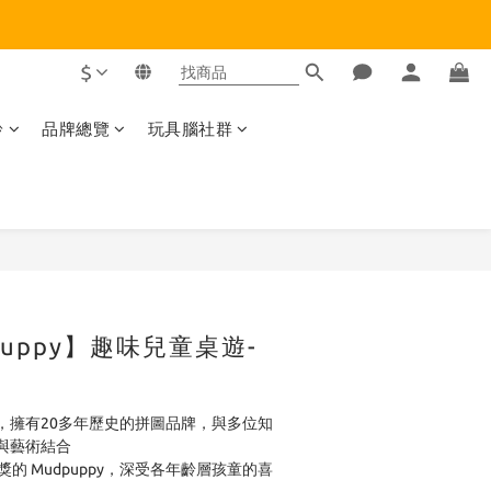
$
齡
品牌總覽
玩具腦社群
立即購買
puppy】趣味兒童桌遊-
py，擁有20多年歷史的拼圖品牌，與多位知
與藝術結合
大獎的 Mudpuppy，深受各年齡層孩童的喜