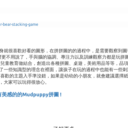
r-bear-stacking-game
身就很喜歡好看的圖形，在拼拼圖的的過程中，是需要觀察到圖
響更不用說了，手與腦的協調、專注力以及訓練觀察力都是玩拼圖的
與兒童教育做結合，創造出各種拼圖、桌遊，美術用品等等，品項真
了一些知識型的理念在裡面，讓孩子在玩的過程中也能有一些刺激
喜歡的主題入手準沒錯，如果是幼幼的小朋友，就會建議選擇紙板稍厚
，大家可以玩得很放心。
感的的Mudpuppy拼圖 !