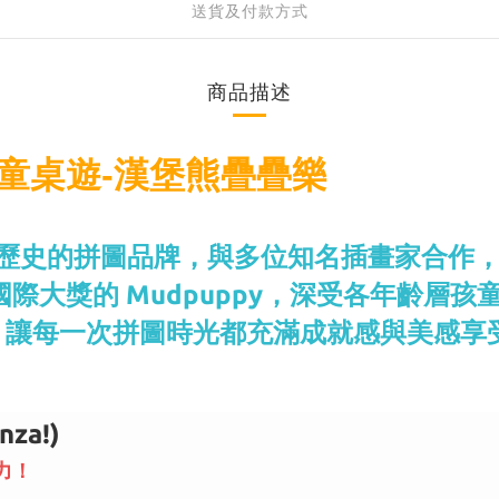
送貨及付款方式
商品描述
兒童桌遊-漢堡熊疊疊樂
0多年歷史的拼圖品牌，與多位知名插畫家合
項國際大獎的 Mudpuppy，深受各年齡
，讓每一次拼圖時光都充滿成就感與美感享
za!)
力！