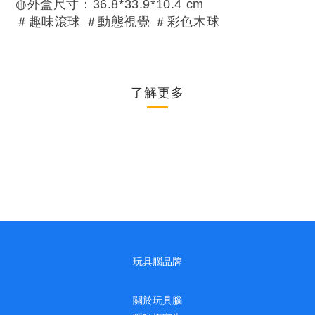
◍外盒尺寸：36.8*33.9*10.4 cm
＃趣味滾球 ＃動態視覺 ＃彩色木球
了解更多
玩具腦品牌
關於玩具腦