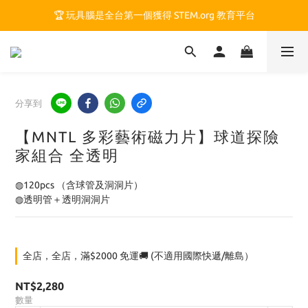
🏆 玩具腦是全台第一個獲得 STEM.org 教育平台
🏆 玩具腦是全台第一個獲得 STEM.org 教育平台
🍎 玩具腦最特別的 VIP 制度 👉
🏆 玩具腦是全台第一個獲得 STEM.org 教育平台
分享到
【MNTL 多彩藝術磁力片】球道探險
家組合 全透明
◍120pcs （含球管及洞洞片） 
◍透明管＋透明洞洞片
全店，全店，滿$2000 免運🚚 (不適用國際快遞/離島）
NT$2,280
數量