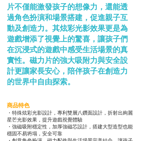
片不僅能激發孩子的想像力，還能透
過角色扮演和場景搭建，促進親子互
動及創造力。其炫彩光影效果更是為
遊戲增添了視覺上的驚喜，讓孩子們
在沉浸式的遊戲中感受生活場景的真
實性。磁力片的強大吸附力與安全設
計更讓家長安心，陪伴孩子在創造力
的世界中自由探索。
商品特色
・特殊炫彩光影設計，專利雙層八鑽面設計，折射出絢麗
星芒光影效果，提升遊戲視覺體驗
・強磁吸附穩定性，加厚強磁芯設計，搭建大型造型也能
穩固不易坍塌，安全可靠
・創意角色扮演，磁力配件與生活場景完美結合，讓孩子