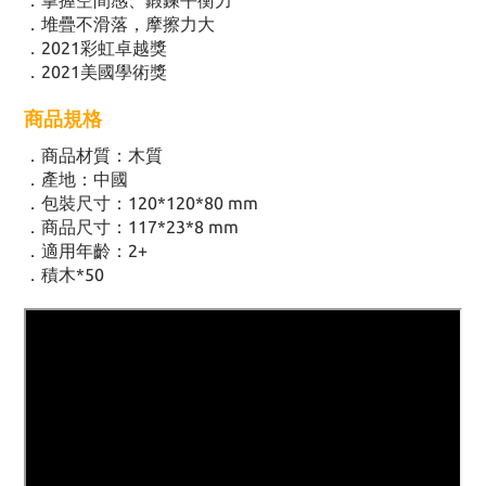
．掌握空間感、鍛鍊平衡力
．
堆疊不滑落，摩擦力大
．
2021彩虹卓越獎
．
2021美國學術獎
商品規格
．商品材質：木質
．
產地：中國
．
包裝尺寸：120*120*80 mm
．
商品尺寸：117*23*8 mm
．
適用年齡：2+
．積木*50