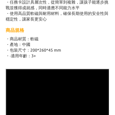
・任務卡設計具層次性，從簡單到複雜，讓孩子能逐步挑
戰並獲得成就感，同時適應不同能力水平
・使用高品質軟磁與耐用材料，確保長期使用的安全性與
穩定性，讓家長更安心
商品規格
・
商品材質：軟磁
・
產地：中國
・
包裝尺寸：200*260*45 mm
・
‧適用年齡：3+