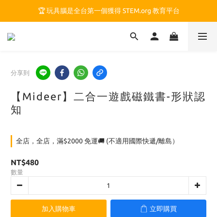
🏆 玩具腦是全台第一個獲得 STEM.org 教育平台
🏆 玩具腦是全台第一個獲得 STEM.org 教育平台
🍎 玩具腦最特別的 VIP 制度 👉
🏆 玩具腦是全台第一個獲得 STEM.org 教育平台
分享到
【Mideer】二合一遊戲磁鐵書-形狀認
知
全店，全店，滿$2000 免運🚚 (不適用國際快遞/離島）
NT$480
數量
加入購物車
立即購買