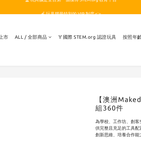
🏆 玩具腦是全台第一個獲得 STEM.org 教育平台
🍎 玩具腦最特別的 VIP 制度 👉
🏆 玩具腦是全台第一個獲得 STEM.org 教育平台
品上市
ALL / 全部商品
🏅國際 STEM.org 認證玩具
按照年
【澳洲Make
組360件
為學校、工作坊、創客
供完整且充足的工具配
創新思維、培養合作能力