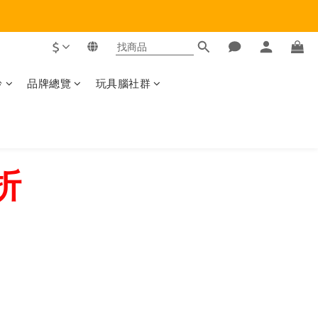
$
齡
品牌總覽
玩具腦社群
折