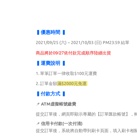
▍優惠時間 ▍
2021/09/25 (六) ~ 2021/10/03 (日) PM23:59 結單
商品將於09/27依付款完成順序陸續出貨
▍運費說明 ▍
1. 單筆訂單一律收取$100元運費
2. 訂單金額
滿$2000元免運
▍付款方式 ▍
📌
ATM
虛擬帳號繳費
提交訂單後，網頁即顯示專屬的【訂單匯款帳號】，轉
📌
信用卡付款(一次付清)
提交訂單後，系統將自動帶到刷卡頁面，填入刷卡相