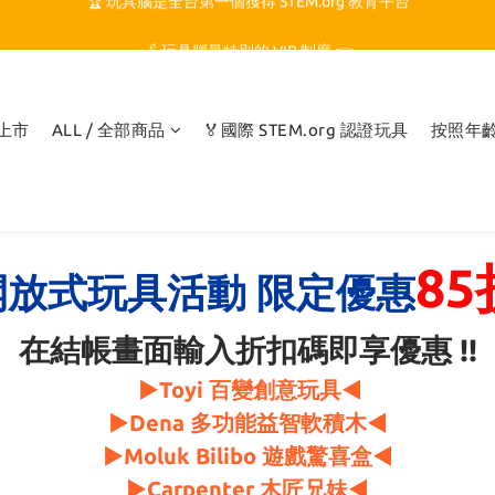
🏆 玩具腦是全台第一個獲得 STEM.org 教育平台
🍎 玩具腦最特別的 VIP 制度 👉
🏆 玩具腦是全台第一個獲得 STEM.org 教育平台
品上市
ALL / 全部商品
🏅國際 STEM.org 認證玩具
按照年
85
開放式玩具活動
限定優惠
在結帳畫面輸入折扣碼即享優惠 !!
▶Toyi 百變創意玩具
◀
▶Dena 多功能益智軟積木
◀
▶Moluk Bilibo 遊戲驚喜盒
◀
▶Carpenter 木匠兄妹
◀