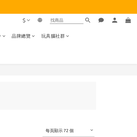
$
齡
品牌總覽
玩具腦社群
每頁顯示 72 個