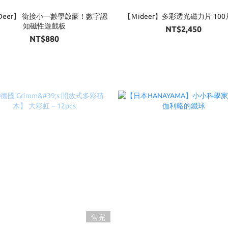
Deer】 銜接小一數學啟蒙！數字認
【Ｍideer】多彩透光磁力片 100片
知磁性遊戲板
NT$2,450
NT$880
售完