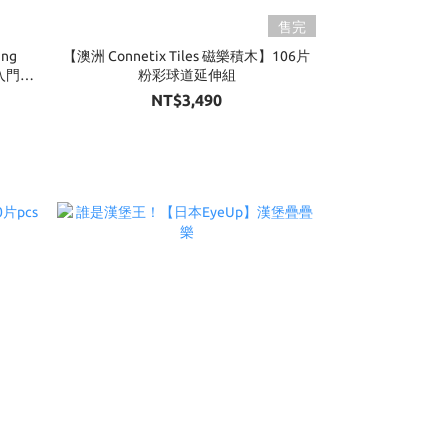
售完
ng
【澳洲 Connetix Tiles 磁樂積木】106片
礎入門組
粉彩球道延伸組
NT$3,490