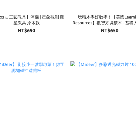
nos 古工藝教具】渾儀 | 星象觀測 觀
玩積木學好數學！【美國Learni
星教具 原木款
Resources】數智方塊積木 - 基
100片
NT$690
NT$650