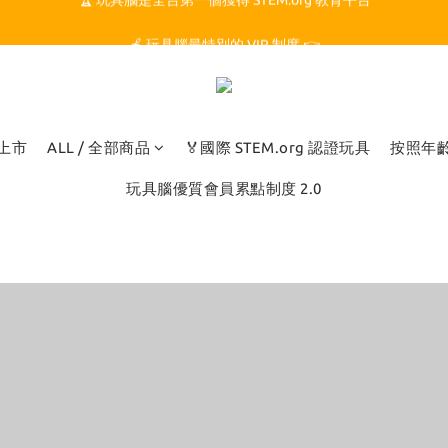
🏆 玩具腦是全台第一個獲得 STEM.org 教育平台
🍎 玩具腦最特別的 VIP 制度 👉
🏆 玩具腦是全台第一個獲得 STEM.org 教育平台
品上市
ALL / 全部商品
🏅國際 STEM.org 認證玩具
按照年
玩具腦優質會員累點制度 2.0