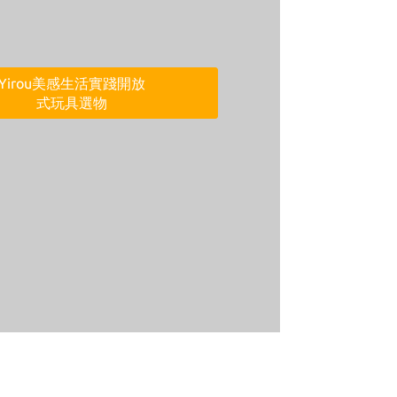
來丹丹老師特店逛逛