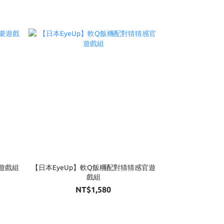
樂遊戲組
【日本EyeUp】軟Q飯糰配對猜猜感官遊
戲組
NT$1,580