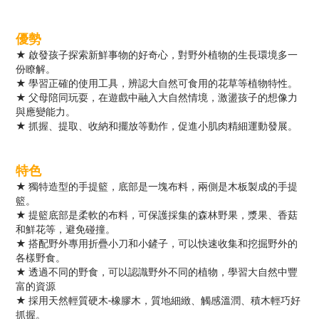
優勢
★ 啟發孩子探索新鮮事物的好奇心，對野外植物的生長環境多一
份瞭解。
★ 學習正確的使用工具，辨認大自然可食用的花草等植物特性。
★ 父母陪同玩耍，在遊戲中融入大自然情境，激盪孩子的想像力
與應變能力。
★ 抓握、提取、收納和擺放等動作，促進小肌肉精細運動發展。
特色
★ 獨特造型的手提籃，底部是一塊布料，兩側是木板製成的手提
籃。
★ 提籃底部是柔軟的布料，可保護採集的森林野果，漿果、香菇
和鮮花等，避免碰撞。
★ 搭配野外專用折疊小刀和小鏟子，可以快速收集和挖掘野外的
各樣野食。
★ 透過不同的野食，可以認識野外不同的植物，學習大自然中豐
富的資源
★ 採用天然輕質硬木-橡膠木，質地細緻、觸感溫潤、積木輕巧好
抓握。