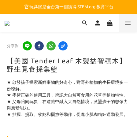
🏆 玩具腦是全台第一個獲得 STEM.org 教育平台
🏆 玩具腦是全台第一個獲得 STEM.org 教育平台
🍎 玩具腦最特別的 VIP 制度 👉
🏆 玩具腦是全台第一個獲得 STEM.org 教育平台
分享到
【美國 Tender Leaf 木製益智積木】
野生覓食採集籃
★ 啟發孩子探索新鮮事物的好奇心，對野外植物的生長環境多一
份瞭解。
★ 學習正確的使用工具，辨認大自然可食用的花草等植物特性。
★ 父母陪同玩耍，在遊戲中融入大自然情境，激盪孩子的想像力
與應變能力。
★ 抓握、提取、收納和擺放等動作，促進小肌肉精細運動發展。