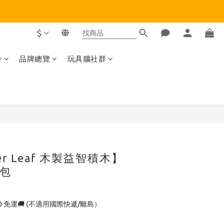
$
齡
品牌總覽
玩具腦社群
立即購買
er Leaf 木製益智積木】
包
0 免運🚚 (不適用國際快遞/離島）