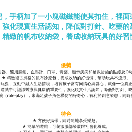
把，手柄加了一小塊磁鐵能使其扣住，裡面
，強化現實生活認知，降低對打針、吃藥的
。精緻的帆布收納袋，養成收納玩具的好習
優勢
射器、醫用膝錘、血壓計、口罩、膏藥、顯示疾病和補救措施的貼紙及O
★ 精緻複古風格的帆布診療包，養成收納的好習慣，幫助玩具不流浪。
同玩耍，互動中融入生活情境，培育孩子富有同情心與愛心，就像一位真
，遊戲中可認識醫療與健康的重要性，強化現實生活認知，降低對打針、
演（role-play），來滿足孩子角色模仿的好奇心，有利於創意發想，同
特色
★ 方便好攜帶，隨時隨地享受樂趣。
★ 簡單的遊戲，可刺激腦部發展跟社會化養成。