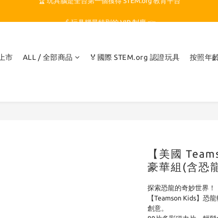
🏆 玩具腦是全台第一個獲得 STEM.org 教育平台
🍎 玩具腦最特別的 VIP 制度 👉
🏆 玩具腦是全台第一個獲得 STEM.org 教育平台
品上市
ALL / 全部商品
🏅國際 STEM.org 認證玩具
按照年
【美國 Tea
豪華組(含恐龍電
探索恐龍的奇妙世界！
【Teamson Kid
創意。