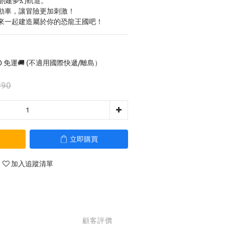
鬆創建夢幻軌道。
動車，讓冒險更加刺激！
來一起建造屬於你的恐龍王國吧！
0 免運🚚 (不適用國際快遞/離島）
990
立即購買
加入追蹤清單
顧客評價