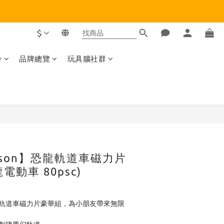
$
齡
品牌總覽
玩具腦社群
立即購買
mson】恐龍軌道車磁力片
動車 80psc)
s】恐龍軌道車磁力片豪華組，為小朋友帶來無限