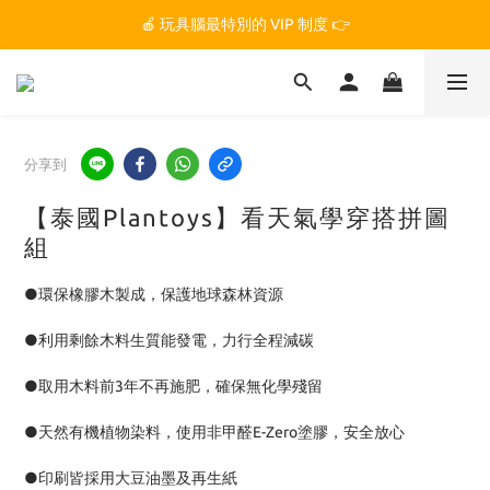
🏆 玩具腦是全台第一個獲得 STEM.org 教育平台
🍎 玩具腦最特別的 VIP 制度 👉
🏆 玩具腦是全台第一個獲得 STEM.org 教育平台
分享到
【泰國Plantoys】看天氣學穿搭拼圖
組
●環保橡膠木製成，保護地球森林資源
●利用剩餘木料生質能發電，力行全程減碳
●取用木料前3年不再施肥，確保無化學殘留
●天然有機植物染料，使用非甲醛E-Zero塗膠，安全放心
●印刷皆採用大豆油墨及再生紙