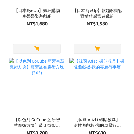
【日本EyeUp】瘋狂購物
【日本EyeUp】軟Q飯糰配
車疊疊樂遊戲組
對猜猜感官遊戲組
NT$1,680
NT$1,580
【以色列 GoCube 藍牙智
【韓國 Ariati 磁貼教具】
慧魔術方塊】藍牙益智魔
磁性遊戲板-我的專屬行事
術方塊(3X3)
曆
NT$3,280
NT$690