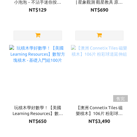
小泡泡－不沾手迷你按壓
| 星象觀測 觀星教具 原木
泡泡（四款可選）
款
NT$129
NT$690
售完
玩積木學好數學！【美國
【澳洲 Connetix Tiles 磁
Learning Resources】數智
樂積木】106片 粉彩球道
方塊積木 - 基礎入門組100
延伸組
NT$650
NT$3,490
片