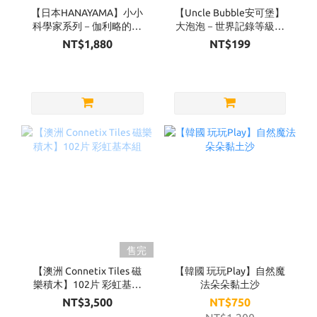
【日本HANAYAMA】小小
【Uncle Bubble安可堡】
科學家系列－伽利略的鐵
大泡泡－世界記錄等級
球
超級泡泡水補充瓶
NT$1,880
NT$199
32OZ（黃蓋）
售完
【澳洲 Connetix Tiles 磁
【韓國 玩玩Play】自然魔
樂積木】102片 彩虹基本
法朵朵黏土沙
組
NT$3,500
NT$750