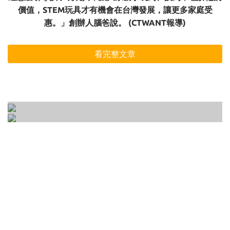
價值，STEM玩具才有機會在台灣發展，讓更多家庭受
惠。」創辦人腦爸說。 (CTWANT報導)
看完整文章
開放式玩具是什麼？專注力、意志力、想像力
如何正確的選一個適合孩子的玩具 ? 3-6歲玩具
一次培養的10種開放式遊戲大公開！
選購前一定要知道的3大要點