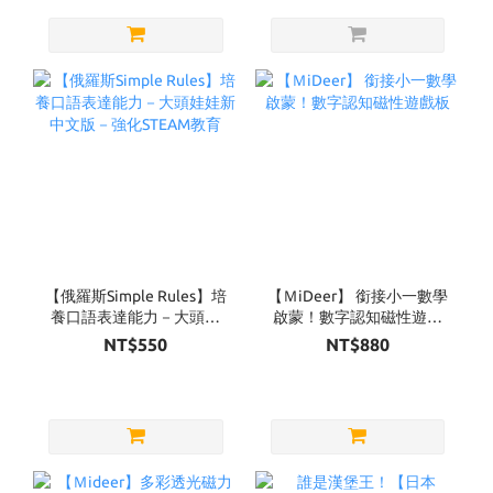
【俄羅斯Simple Rules】培
【ＭiDeer】 銜接小一數學
養口語表達能力－大頭娃
啟蒙！數字認知磁性遊戲
娃新中文版－強化STEAM
板
NT$550
NT$880
教育