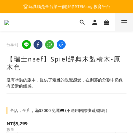
🏆 玩具腦是全台第一個獲得 STEM.org 教育平台
🏆 玩具腦是全台第一個獲得 STEM.org 教育平台
🍎 玩具腦最特別的 VIP 制度 👉
🏆 玩具腦是全台第一個獲得 STEM.org 教育平台
分享到
【瑞士naef】Spiel經典木製積木-原
木色
沒有塗裝的版本，提供了素雅的視覺感受，在俐落的分割中仍保
有柔滑的觸感。
全店，全店，滿$2000 免運🚚 (不適用國際快遞/離島）
NT$5,299
數量