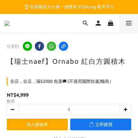
🏆 玩具腦是全台第一個獲得 STEM.org 教育平台
🏆 玩具腦是全台第一個獲得 STEM.org 教育平台
🍎 玩具腦最特別的 VIP 制度 👉
🏆 玩具腦是全台第一個獲得 STEM.org 教育平台
分享到
【瑞士naef】Ornabo 紅白方圓積木
全店，全店，滿$2000 免運🚚 (不適用國際快遞/離島）
NT$4,999
數量
加入購物車
立即購買