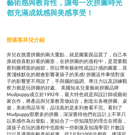
藝術感與教育性，讓每一次拼圖時光
都充滿成就感與美感享受！
部落客井兒介紹
井兒在挑選拼圖的兩大重點，就是圖案跟品質了，自己本
身就很喜歡好看的圖形，在拼拼圖的的過程中，是需要觀
察到圖裡面的細節，所以帶有藝術性或設計感的圖案，其
實淺移默化的都會影響著孩子的美感! 拼圖這件事情對孩
子的影響更不用說了，手與腦的協調、專注力以及訓練觀
察力都是玩拼圖的好處。 美國知名兒童藝術拼圖品牌
Mudpuppy成立於1992年，最大特色就是與設計師或藝術
家合作，將產品與兒童教育做結合，創造出各種拼圖、桌
遊，美術用品等等，品項真的是多到會看不完。看到了
Mudpuppy那麼多的拼圖，深深覺得他們在設計上不單只
以美感作為出發點，更結合了一些知識型的理念在裡面，
讓孩子在玩的過程中也能有一些刺激及知識學習! 片數設
計以及適用年齡真的超廣，從2片到1000片都有，建議可