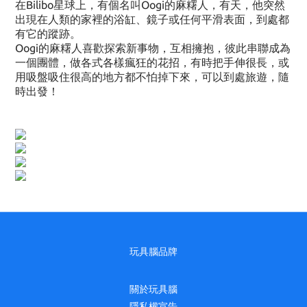
在
Bilibo
星球上，有個名叫
Oogi
的麻糬人，有天，他突然
出現在人類的家裡的浴缸、鏡子或任何平滑表面，到處都
有它的蹤跡。
Oogi
的麻糬人喜歡探索新事物，互相擁抱，彼此串聯成為
一個團體，做各式各樣瘋狂的花招，有時把手伸很長，或
用吸盤吸住很高的地方都不怕掉下來，可以到處旅遊，隨
時出發！
玩具腦品牌
關於玩具腦
隱私權宣告