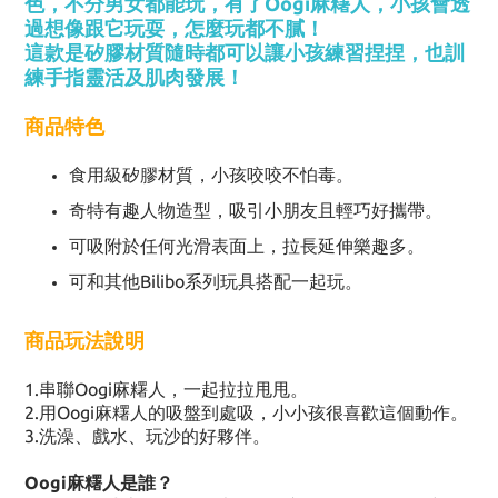
色，不分男女都能玩，有了Oogi麻糬人，小孩會透
過想像跟它玩耍，怎麼玩都不膩！
這款是矽膠材質隨時都可以讓小孩練習捏捏，也訓
練手指靈活及肌肉發展！
商品特色
食用級矽膠材質，小孩咬咬不怕毒。
奇特有趣人物造型，吸引小朋友且輕巧好攜帶。
可吸附於任何光滑表面上，拉長延伸樂趣多。
可和其他
Bilibo
系列玩具搭配一起玩。
商品玩法說明
1.
串聯
Oogi
麻糬人，一起拉拉甩甩。
2.
用
Oogi
麻糬人的吸盤到處吸，小小孩很喜歡這個動作。
3.
洗澡、戲水、玩沙的好夥伴。
Oogi
麻糬人是誰？