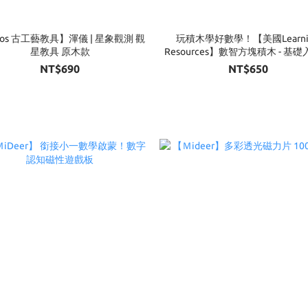
nos 古工藝教具】渾儀 | 星象觀測 觀
玩積木學好數學！【美國Learni
星教具 原木款
Resources】數智方塊積木 - 基
100片
NT$690
NT$650