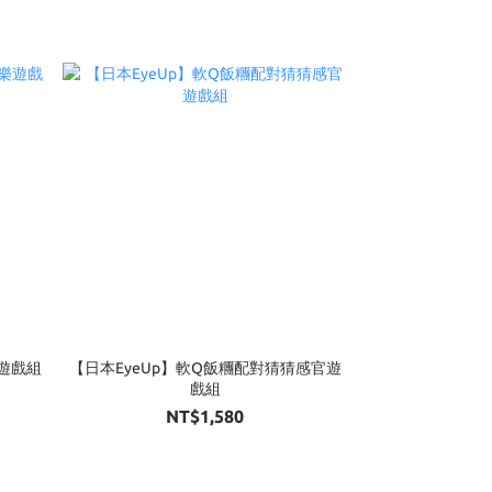
樂遊戲組
【日本EyeUp】軟Q飯糰配對猜猜感官遊
戲組
NT$1,580