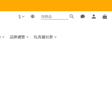
$
齡
品牌總覽
玩具腦社群