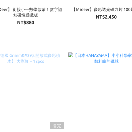
Deer】 銜接小一數學啟蒙！數字認
【Ｍideer】多彩透光磁力片 100片
知磁性遊戲板
NT$2,450
NT$880
售完