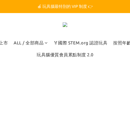
🏆 玩具腦是全台第一個獲得 STEM.org 教育平台
🍎 玩具腦最特別的 VIP 制度 👉
🏆 玩具腦是全台第一個獲得 STEM.org 教育平台
品上市
ALL / 全部商品
🏅國際 STEM.org 認證玩具
按照年
玩具腦優質會員累點制度 2.0