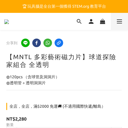
🏆 玩具腦是全台第一個獲得 STEM.org 教育平台
🏆 玩具腦是全台第一個獲得 STEM.org 教育平台
🍎 玩具腦最特別的 VIP 制度 👉
🏆 玩具腦是全台第一個獲得 STEM.org 教育平台
分享到
【MNTL 多彩藝術磁力片】球道探險
家組合 全透明
◍120pcs （含球管及洞洞片） 
◍透明管＋透明洞洞片
全店，全店，滿$2000 免運🚚 (不適用國際快遞/離島）
NT$2,280
數量