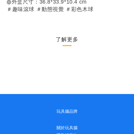
◍外盒尺寸：36.8*33.9*10.4 cm
＃趣味滾球 ＃動態視覺 ＃彩色木球
了解更多
玩具腦品牌
關於玩具腦