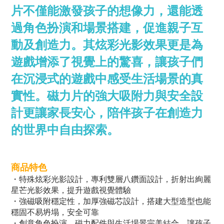
片不僅能激發孩子的想像力，還能透
過角色扮演和場景搭建，促進親子互
動及創造力。其炫彩光影效果更是為
遊戲增添了視覺上的驚喜，讓孩子們
在沉浸式的遊戲中感受生活場景的真
實性。磁力片的強大吸附力與安全設
計更讓家長安心，陪伴孩子在創造力
的世界中自由探索。
商品特色
・特殊炫彩光影設計，專利雙層八鑽面設計，折射出絢麗
星芒光影效果，提升遊戲視覺體驗
・強磁吸附穩定性，加厚強磁芯設計，搭建大型造型也能
穩固不易坍塌，安全可靠
・創意角色扮演，磁力配件與生活場景完美結合，讓孩子