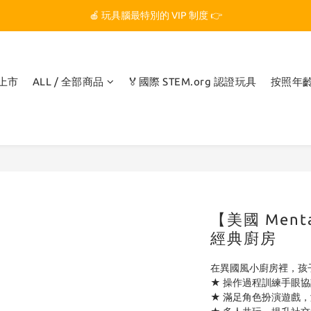
🏆 玩具腦是全台第一個獲得 STEM.org 教育平台
🍎 玩具腦最特別的 VIP 制度 👉
🏆 玩具腦是全台第一個獲得 STEM.org 教育平台
品上市
ALL / 全部商品
🏅國際 STEM.org 認證玩具
按照年
【美國 Men
經典廚房
在異國風小廚房裡，孩
★ 操作過程訓練手眼
★ 滿足角色扮演遊戲