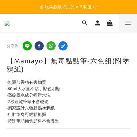
🏆 玩具腦是全台第一個獲得 STEM.org 教育平台
🍎 玩具腦最特別的 VIP 制度 👉
🏆 玩具腦是全台第一個獲得 STEM.org 教育平台
分享到
【Mamayo】無毒點點筆-六色組(附塗
鴉紙)
·無添加香精有害物質
·60ml大水量不沾手顯色明顯
·高級墨水成分輕鬆水洗
·2秒速乾筆頭不會乾硬
·獨家設計六張點點塗鴉紙
·粗胖筆身可輕鬆抓握
·特殊筆頭傾倒顏料不會溢出