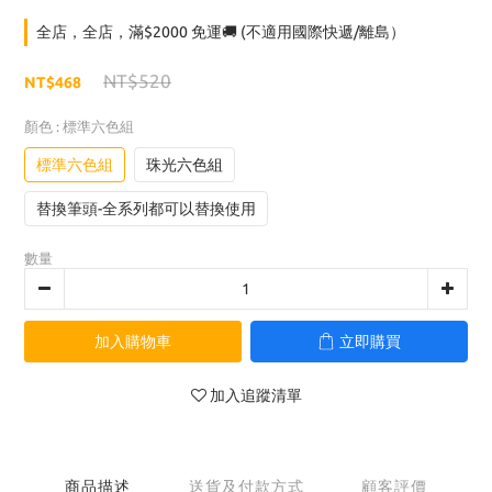
全店，全店，滿$2000 免運🚚 (不適用國際快遞/離島）
NT$520
NT$468
顏色
: 標準六色組
標準六色組
珠光六色組
替換筆頭-全系列都可以替換使用
數量
加入購物車
立即購買
加入追蹤清單
商品描述
送貨及付款方式
顧客評價