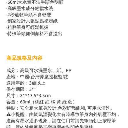
·60ml大水量不沾手顯色明顯
·高級墨水成分輕鬆水洗
·2秒速乾筆頭不會乾硬
·獨家設計六張點點塗鴉紙
·粗胖筆身可輕鬆抓握
·特殊筆頭傾倒顏料不會溢出
商品規格及內容
成分：高級可水洗墨水、紙、PP
產地：中國(台灣原廠授權監製)
適用年齡：3歲以上
保存期限：5年
尺寸：21*13.5*3.5cm
容量：60ml（桃紅 紅 橘 黃 綠 藍）
特點：安全粗大筆身設計,色彩鮮豔飽和, 可用水清洗。
⚠️小提醒：由於氣溫變化大有時導致筆身內外氣壓不均，
進而有墨水過多現象，請在使用前請先筆頭朝上按壓筆
頭，使內外氣氣壓平衡再開始點印效果更佳