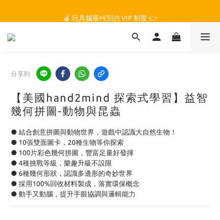
🏆 玩具腦是全台第一個獲得 STEM.org 教育平台
🍎 玩具腦最特別的 VIP 制度 👉
🏆 玩具腦是全台第一個獲得 STEM.org 教育平台
分享到
【美國hand2mind 探索式學習】益智
幾何拼圖-動物與昆蟲
● 結合創意拼圖與動物世界，遊戲中認識大自然生物！
● 10張雙面圖卡，20種生物等你探索
● 100片彩色幾何拼圖，豐富足量好發揮
● 4種挑戰等級，樂趣升級不設限
● 6種幾何形狀，認識多邊形的奇妙世界
● 採用100%回收材料製成，落實環保概念
● 動手又動腦，提升手眼協調與邏輯能力