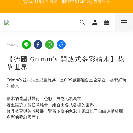
🏆 玩具腦是全台第一個獲得 STEM.org 教育平台
🍎 玩具腦最特別的 VIP 制度 👉
🏆 玩具腦是全台第一個獲得 STEM.org 教育平台
分享到
【德國 Grimm's 開放式多彩積木】花
草世界
Grimm's 並非只是兒童玩具，是0-99歲都適合且全家在一起都好玩
的積木！
積木的造型以幾何、色彩、自然元素為主
著重讓孩子能任意堆疊、組合出各式各樣的世界
兼具教育與美感發展，豐富多樣的色彩主題讓孩子自由建構燦爛
多彩的夢幻國度！