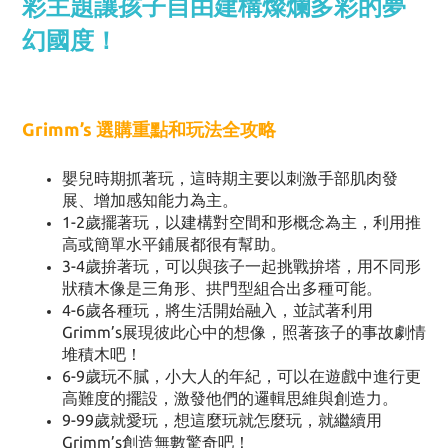
彩主題讓孩子自由建構燦爛多彩的夢
幻國度！
Grimm’s 選購重點和玩法全攻略
嬰兒時期抓著玩，這時期主要以刺激手部肌肉發
展、增加感知能力為主。
1-2歲擺著玩，以建構對空間和形概念為主，利用推
高或簡單水平鋪展都很有幫助。
3-4歲拚著玩，可以與孩子一起挑戰拚塔，用不同形
狀積木像是三角形、拱門型組合出多種可能。
4-6歲各種玩，將生活開始融入，並試著利用
Grimm’s展現彼此心中的想像，照著孩子的事故劇情
堆積木吧！
6-9歲玩不膩，小大人的年紀，可以在遊戲中進行更
高難度的擺設，激發他們的邏輯思維與創造力。
9-99歲就愛玩，想這麼玩就怎麼玩，就繼續用
Grimm’s創造無數驚奇吧！