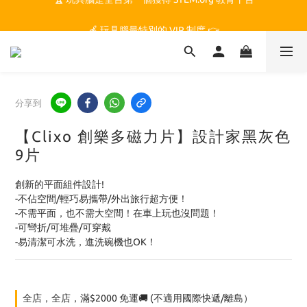
🏆 玩具腦是全台第一個獲得 STEM.org 教育平台
🍎 玩具腦最特別的 VIP 制度 👉
🏆 玩具腦是全台第一個獲得 STEM.org 教育平台
分享到
【Clixo 創樂多磁力片】設計家黑灰色
9片
創新的平面組件設計!
-不佔空間/輕巧易攜帶/外出旅行超方便！
-不需平面，也不需大空間！在車上玩也沒問題！
-可彎折/可堆疊/可穿戴
-易清潔可水洗，進洗碗機也OK！
全店，全店，滿$2000 免運🚚 (不適用國際快遞/離島）