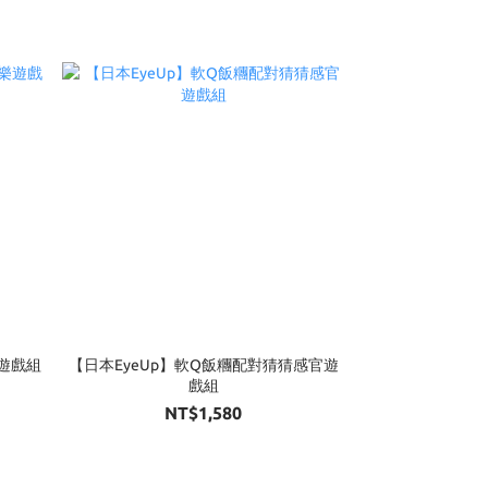
樂遊戲組
【日本EyeUp】軟Q飯糰配對猜猜感官遊
戲組
NT$1,580