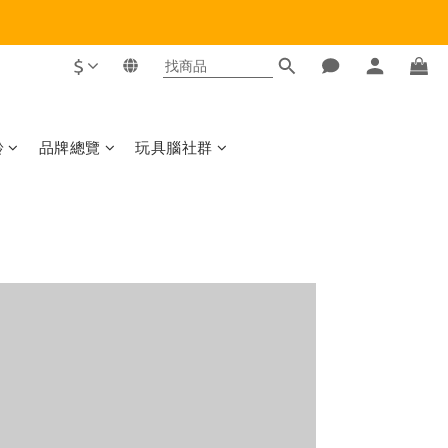
$
齡
品牌總覽
玩具腦社群