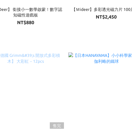
Deer】 銜接小一數學啟蒙！數字認
【Ｍideer】多彩透光磁力片 100片
知磁性遊戲板
NT$2,450
NT$880
售完