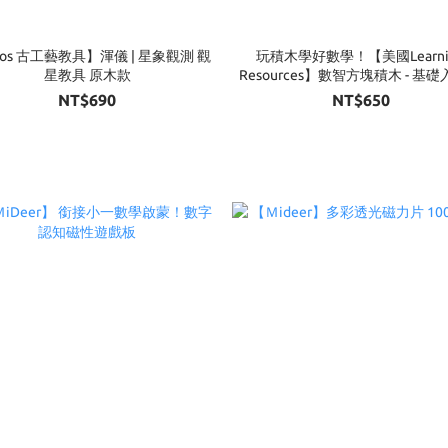
nos 古工藝教具】渾儀 | 星象觀測 觀
玩積木學好數學！【美國Learni
星教具 原木款
Resources】數智方塊積木 - 基
100片
NT$690
NT$650