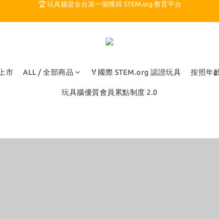
🏆 玩具腦是全台第一個獲得 STEM.org 教育平台
🍎 玩具腦最特別的 VIP 制度 👉
🏆 玩具腦是全台第一個獲得 STEM.org 教育平台
品上市
ALL / 全部商品
🏅國際 STEM.org 認證玩具
按照年
玩具腦優質會員累點制度 2.0