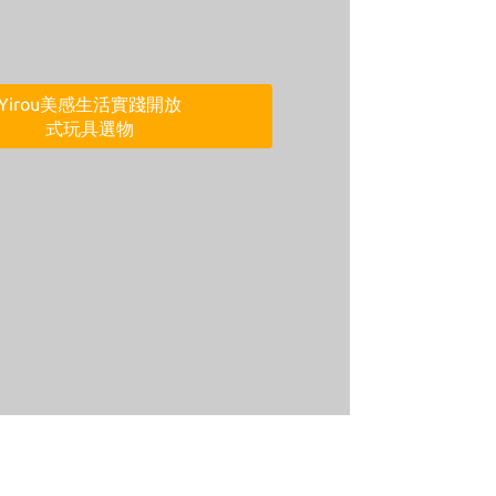
來丹丹老師特店逛逛