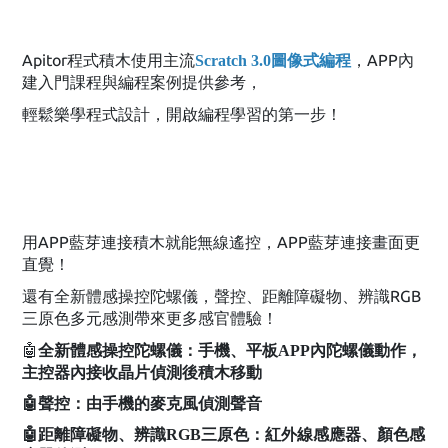
Apitor程式積木使用主流
，APP內
Scratch 3.0圖像式編程
建入門課程與編程案例提供參考，
輕鬆樂學程式設計，開啟編程學習的第一步！
用APP藍芽連接積木就能無線遙控，APP藍芽連接畫面更
直覺！
還有全新體感操控陀螺儀，聲控、距離障礙物、辨識RGB
三原色多元感測帶來更多感官體驗！
🤖
全新體感操控陀螺儀：手機、平板APP內陀螺儀動作，
主控器內接收晶片偵測後積木移動
🤖聲控：由手機的麥克風偵測聲音
🤖距離障礙物、辨識RGB三原色：紅外線感應器、顏色感