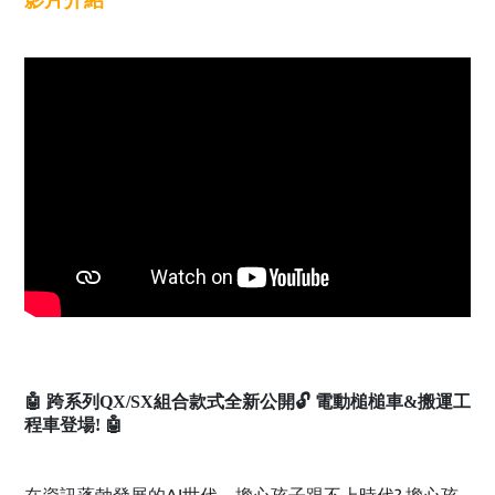
🤖 跨系列QX/SX組合款式全新公開🔓 電動槌槌車&搬運工
程車登場! 🤖