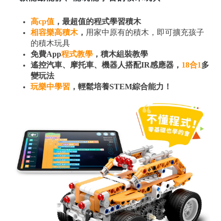
高cp值
，最超值的程式學習積木
相容樂高積木
，
用家中原有的積木，即可擴充孩子
的積木玩具
免費App
程式教學
，積木組裝教學
遙控汽車、摩托車、機器人搭配IR感應器，
18合1
多
變玩法
玩樂中學習
，輕鬆培養STEM綜合能力！