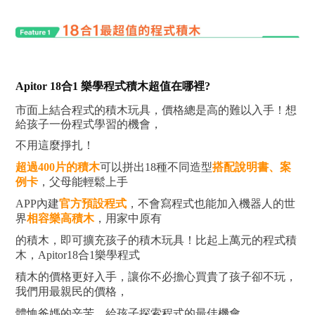
Apitor 18合1 樂學程式積木超值在哪裡?
市面上結合程式的積木玩具，價格總是高的難以入手！想
給孩子一份程式學習的機會，
不用這麼掙扎！
超過400片的積木
可以拼出18種不同造型
搭配說明書、案
例卡
，父母能輕鬆上手
APP內建
官方預設程式
，不會寫程式也能加入機器人的世
界
相容樂高積木
，用家中原有
的積木，即可擴充孩子的積木玩具！
比起上萬元的程式積
木，Apitor18合1樂學程式
積木
的價格更好入手，
讓你不必擔心買貴了孩子卻不玩，
我們用最親民的價格，
體恤
爸媽的辛苦，
給孩子探索程式的最佳機會 。