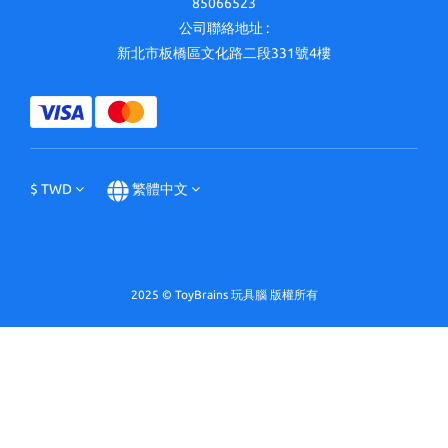
85066523
公司聯絡地址 :
新北市板橋區文化路二段331號4樓
$
TWD
繁體中文
2025 © ToyBrains 玩具腦 版權所有