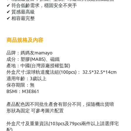
✔ 符合低齡需求，穩固安全不夾手
✔ 質感最高級
✔ 相容最完整
商品規格及內容
品牌：媽媽友mamayo
成分：塑膠(MABS)、磁鐵
產地：中國(台灣原廠授權監製)
外盒尺寸:滾球軌道魔法組(100pcs)： 32.5*32.5*14cm
適用年齡：3歲以上
保存期限：無
BSMI：M3E861
產品配色因不同批生產會有部分不同，採隨機出貨唷
形狀為固定 可參考圖片配置
外盒尺寸及重量資訊(103pcs及79pcs兩件以上請選擇宅
配)