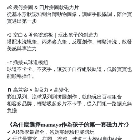
👶 幾何拼圖 & 四片拼圖款磁力片
從基本形狀認知到台灣動物圖像，訓練手眼協調，陪伴寶
寶邁出第一步
🎨 空白＆著色塗鴉板｜玩出孩子的創造力
搭配水洗蠟筆、丙烯麥克筆，反覆創作、輕鬆清洗，啟發
美感與專注力
🎢 插接式球道模組
球道不卡卡、不夾手，讓孩子自行組裝軌道，低齡寶寶也
能順暢操作。
🧲 高兼容 × 高吸力 × 高變化
彩虹系列、滾球系列到拼圖創作，就能玩出百種組合
相容多品牌，輕鬆吸起多片不卡手，從入門組一路擴充無
負擔
《為什麼選擇mamayo作為孩子的第一套磁力片?》
✔ AR教學最齊全，爸媽零經驗也能陪玩
✔ 玩法最豐富，拼圖、塗鴉、球道三大模組自由組合