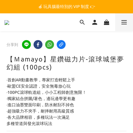
🏆 玩具腦是全台第一個獲得 STEM.org 教育平台
🍎 玩具腦最特別的 VIP 制度 👉
🏆 玩具腦是全台第一個獲得 STEM.org 教育平台
分享到
【Ｍamayo】星鑽磁力片-滾球城堡夢
幻組 (100pcs)
·首創AR動畫教學，專家打造輕鬆上手
·歐盟CE安全認證，安全無毒放心玩
·100PC滾球軌道組，小小工程師創意無限！
·獨家結合拼圖/著色，邊玩邊學更有趣
·進口油墨雙面印刷，防水耐刮不掉色
·超強吸力不夾手，耐摔耐用高級質感
·各大品牌相容，多種玩法一次滿足
多種管道與發光滾球玩法