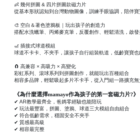
👶 幾何拼圖 & 四片拼圖款磁力片
從基本形狀認知到台灣動物圖像，訓練手眼協調，陪伴寶
🎨 空白＆著色塗鴉板｜玩出孩子的創造力
搭配水洗蠟筆、丙烯麥克筆，反覆創作、輕鬆清洗，啟發
🎢 插接式球道模組
球道不卡卡、不夾手，讓孩子自行組裝軌道，低齡寶寶也
🧲 高兼容 × 高吸力 × 高變化
彩虹系列、滾球系列到拼圖創作，就能玩出百種組合
相容多品牌，輕鬆吸起多片不卡手，從入門組一路擴充無
《為什麼選擇mamayo作為孩子的第一套磁力片?》
✔ AR教學最齊全，爸媽零經驗也能陪玩
✔ 玩法最豐富，拼圖、塗鴉、球道三大模組自由組合
✔ 符合低齡需求，穩固安全不夾手
✔ 質感最高級
✔ 相容最完整