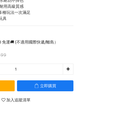
防水耐刮不掉色
摔耐用高級質感
，多種玩法一次滿足
玩具
0 免運🚚 (不適用國際快遞/離島）
899
立即購買
加入追蹤清單