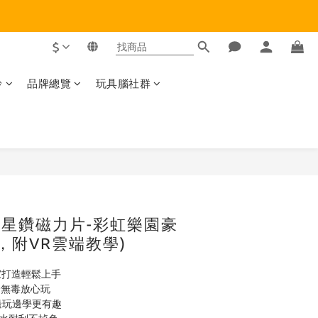
$
齡
品牌總覽
玩具腦社群
立即購買
o】星鑽磁力片-彩虹樂園豪
s，附VR雲端教學)
家打造輕鬆上手
全無毒放心玩
邊玩邊學更有趣