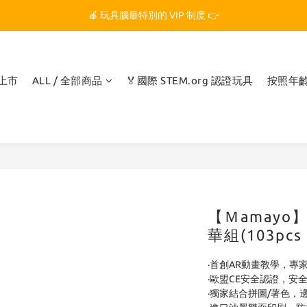
🏆 玩具腦是全台第一個獲得 STEM.org 教育平台
🍎 玩具腦最特別的 VIP 制度 👉
🏆 玩具腦是全台第一個獲得 STEM.org 教育平台
品上市
ALL / 全部商品
🏅國際 STEM.org 認證玩具
按照年
【Ｍamay
華組(103pc
·首創AR動畫教學，專
·歐盟CE安全認證，安
·獨家結合拼圖/著色，