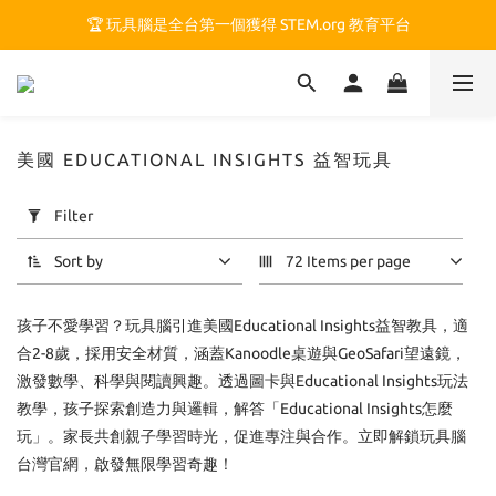
🏆 玩具腦是全台第一個獲得 STEM.org 教育平台
🏆 玩具腦是全台第一個獲得 STEM.org 教育平台
🍎 玩具腦最特別的 VIP 制度 👉
🏆 玩具腦是全台第一個獲得 STEM.org 教育平台
美國 EDUCATIONAL INSIGHTS 益智玩具
Apply
Filter
Filter
(0/20)
Sort by
72 Items per page
Price
孩子不愛學習？玩具腦引進美國Educational Insights益智教具，適
Range
(NT$)
合2-8歲，採用安全材質，涵蓋Kanoodle桌遊與GeoSafari望遠鏡，
激發數學、科學與閱讀興趣。透過圖卡與Educational Insights玩法
教學，孩子探索創造力與邏輯，解答「Educational Insights怎麼
~
玩」。家長共創親子學習時光，促進專注與合作。立即解鎖玩具腦
台灣官網，啟發無限學習奇趣！