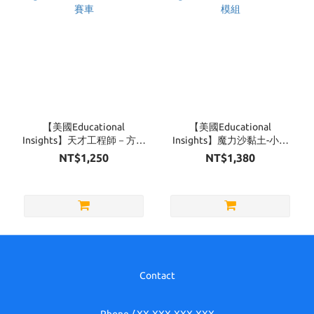
【美國Educational
【美國Educational
Insights】天才工程師－方程
Insights】魔力沙黏土-小玩
式賽車
家壓模組
NT$1,250
NT$1,380
Contact