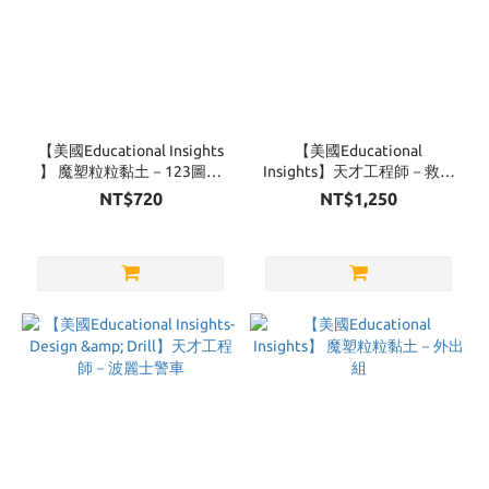
【美國Educational Insights
【美國Educational
】 魔塑粒粒黏土－123圖像
Insights】天才工程師－救援
數數組
直升機
NT$720
NT$1,250