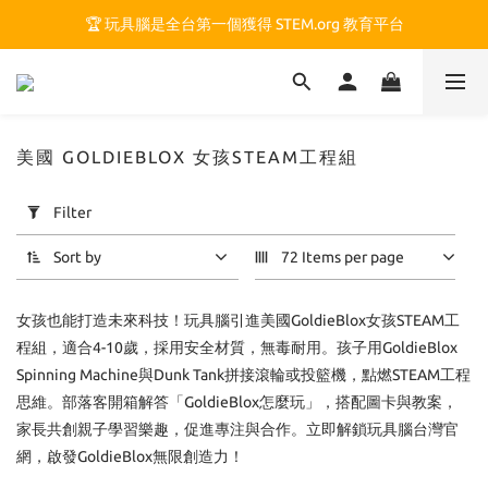
🏆 玩具腦是全台第一個獲得 STEM.org 教育平台
🏆 玩具腦是全台第一個獲得 STEM.org 教育平台
🍎 玩具腦最特別的 VIP 制度 👉
🏆 玩具腦是全台第一個獲得 STEM.org 教育平台
美國 GOLDIEBLOX 女孩STEAM工程組
Apply
Filter
Filter
(0/20)
Sort by
72 Items per page
Price
女孩也能打造未來科技！玩具腦引進美國GoldieBlox女孩STEAM工
Range
(NT$)
程組，適合4-10歲，採用安全材質，無毒耐用。孩子用GoldieBlox
Spinning Machine與Dunk Tank拼接滾輪或投籃機，點燃STEAM工程
思維。部落客開箱解答「GoldieBlox怎麼玩」，搭配圖卡與教案，
~
家長共創親子學習樂趣，促進專注與合作。立即解鎖玩具腦台灣官
網，啟發GoldieBlox無限創造力！