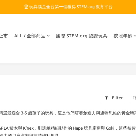
🏆 玩具腦是全台第一個獲得 STEM.org 教育平台
🏆 玩具腦是全台第一個獲得 STEM.org 教育平台
🍎 玩具腦最特別的 VIP 制度 👉
🏆 玩具腦是全台第一個獲得 STEM.org 教育平台
品上市
ALL / 全部商品
國際 STEM.org 認證玩具
按照年齡
Filter
精選最適合 3-5 歲孩子的玩具，這是他們培養創造力與邏輯思維的黃金
PLA 積木與 K'nex，到訓練精細動作的 Hape 玩具廚房與 Goki，
激發創造力的兒童桌遊與蒙特梭利教具。