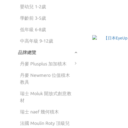
嬰幼兒 1-2歲
學齡前 3-5歲
低年級 6-8歲
中高年級 9-12歲
品牌總覽
丹麥 Plusplus 加加積木
丹麥 Newmero 位值積木
教具
瑞士 Moluk 開放式創意教
材
瑞士 naef 幾何積木
法國 Moulin Roty 頂級兒