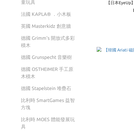
童玩具
【日本EyeU
法國 KAPLA® ．小木板
英國 Masterkidz 創意牆
德國 Grimm's 開放式多彩
積木
德國 Grunspecht 音樂樹
德國 OSTHEIMER 手工原
木積木
德國 Stapelstein 堆疊石
比利時 SmartGames 益智
方塊
比利時 MOES 體能發展玩
具