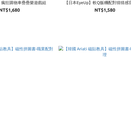
p】瘋狂購物車疊疊樂遊戲組
【日本EyeUp】軟Q飯糰配對猜猜感
NT$1,680
NT$1,580