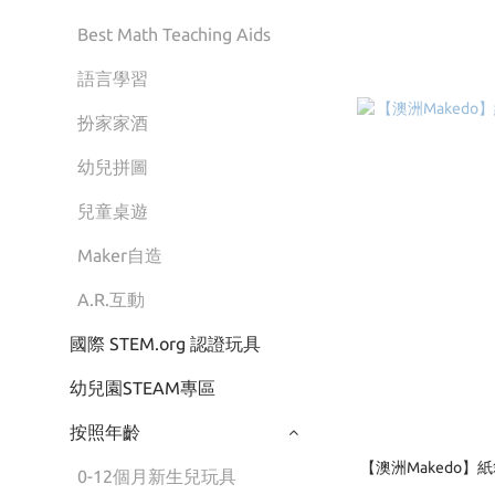
Best Math Teaching Aids
語言學習
扮家家酒
幼兒拼圖
兒童桌遊
Maker自造
A.R.互動
國際 STEM.org 認證玩具
幼兒園STEAM專區
按照年齡
【澳洲Makedo】
0-12個月新生兒玩具