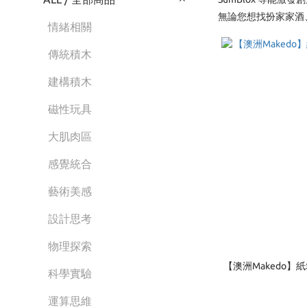
無論您想找扮家家酒
情緒相關
傳統積木
建構積木
磁性玩具
大肌肉區
感覺統合
藝術美感
設計思考
物理探索
【澳洲Makedo】
科學實驗
運算思維