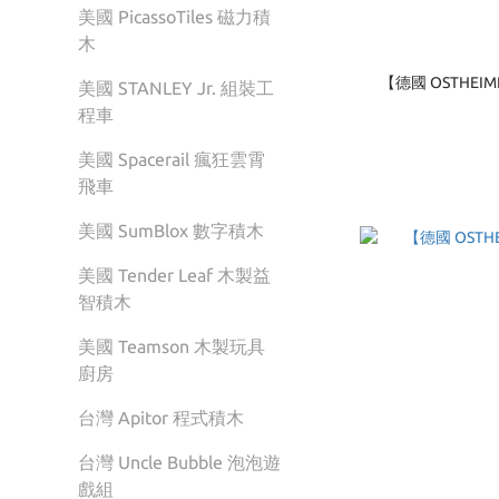
美國 PicassoTiles 磁力積
木
【德國 OSTHE
美國 STANLEY Jr. 組裝工
程車
美國 Spacerail 瘋狂雲霄
飛車
美國 SumBlox 數字積木
美國 Tender Leaf 木製益
智積木
美國 Teamson 木製玩具
廚房
台灣 Apitor 程式積木
台灣 Uncle Bubble 泡泡遊
戲組