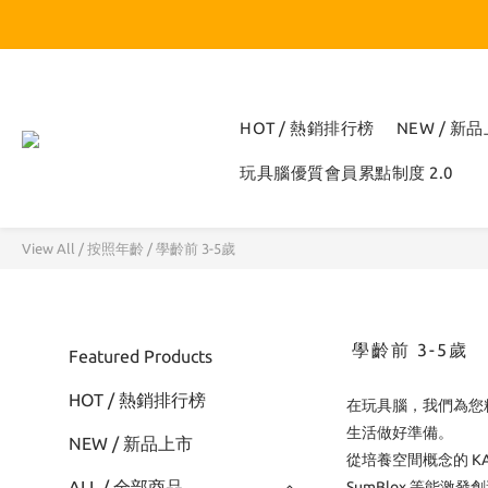
HOT / 熱銷排行榜
NEW / 新
玩具腦優質會員累點制度 2.0
View All
/
按照年齡
/
學齡前 3-5歲
學齡前 3-5歲
Featured Products
HOT / 熱銷排行榜
在玩具腦，我們為您
生活做好準備。
NEW / 新品上市
從培養空間概念的 KA
ALL / 全部商品
SumBlox 等能