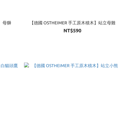
木】母獅
【德國 OSTHEIMER 手工原木積木】站立母雞
NT$590