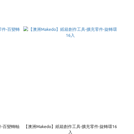
件-百變轉軸
【澳洲Makedo】紙箱創作工具-擴充零件-旋轉環16
入