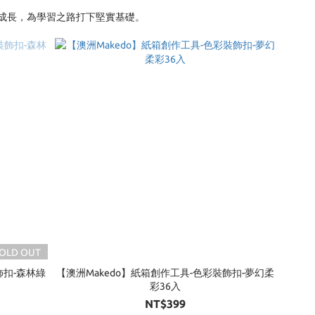
成長，為學習之路打下堅實基礎。
OLD OUT
飾扣-森林綠
【澳洲Makedo】紙箱創作工具-色彩裝飾扣-夢幻柔
彩36入
NT$399