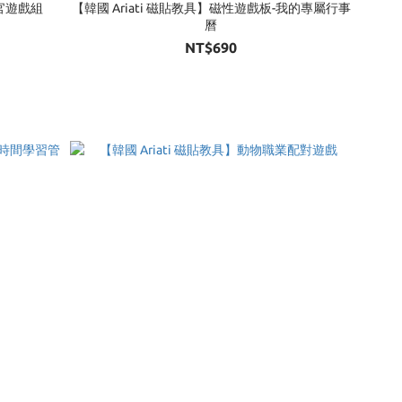
官遊戲組
【韓國 Ariati 磁貼教具】磁性遊戲板-我的專屬行事
曆
NT$690