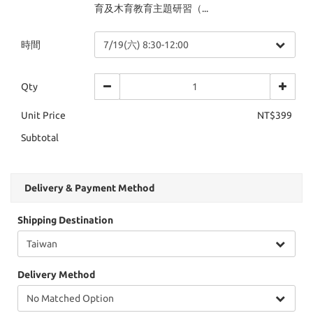
育及木育教育主題研習（...
時間
Qty
Unit Price
NT$399
Subtotal
Delivery & Payment Method
Shipping Destination
Delivery Method